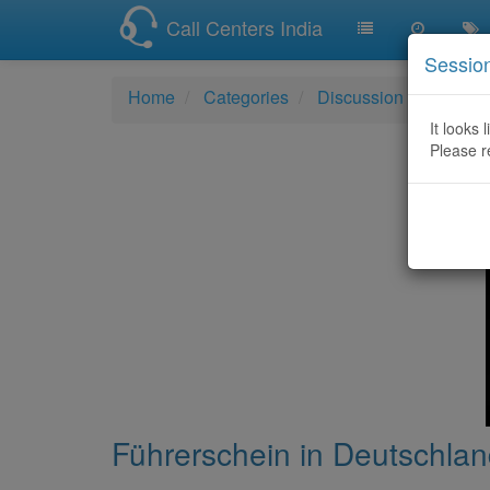
Call Centers India
Sessio
Home
Categories
Discussion
Führers
It looks 
Please r
Führerschein in Deutschland