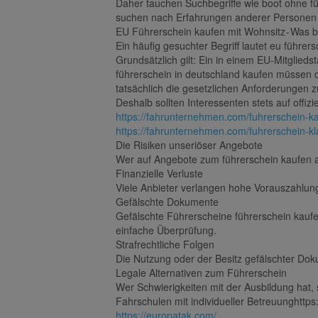
Daher tauchen Suchbegriffe wie boot ohne fü
suchen nach Erfahrungen anderer Personen 
EU Führerschein kaufen mit Wohnsitz - Was 
Ein häufig gesuchter Begriff lautet eu führ
Grundsätzlich gilt: Ein in einem EU-Mitglie
führerschein in deutschland kaufen müssen d
tatsächlich die gesetzlichen Anforderungen 
Deshalb sollten Interessenten stets auf offi
https://fahrunternehmen.com/fuhrerschein-k
https://fahrunternehmen.com/fuhrerschein-kl
Die Risiken unseriöser Angebote
Wer auf Angebote zum führerschein kaufen au
Finanzielle Verluste
Viele Anbieter verlangen hohe Vorauszahlun
Gefälschte Dokumente
Gefälschte Führerscheine führerschein kauf
einfache Überprüfung.
Strafrechtliche Folgen
Die Nutzung oder der Besitz gefälschter Dok
Legale Alternativen zum Führerschein
Wer Schwierigkeiten mit der Ausbildung hat, 
Fahrschulen mit individueller Betreuunghttp
https://europatak.com/