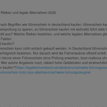
 Risiken und legale Alternativen 2026
ch Begriffen wie führerschein in deutschland kaufen, führerschein ka
inprüfung zu sparen, eu führerschein kaufen mit wohnsitz führt viele 
2026 aus? Welche Risiken bestehen, und welche legalen Alternativen gib
n Fakten.
d kaufen?
hrerschein kann nicht einfach gekauft werden. In Deutschland führersc
rfolgreich bestehen. Nur danach wird die Fahrerlaubnis offiziell erteilt.
 könne einen Führerschein ohne Prüfung erwerben, boot mallorca ohne
er solche Angebote nutzt, riskiert hohe Geldstrafen und strafrechtl
n kaufen"?
https://legaltechverband.net/abstinenznachweis-fuhrungsz
-fuhrerschein-trotz-mpu-abstinenznachweis-fuhrungszeugnis/