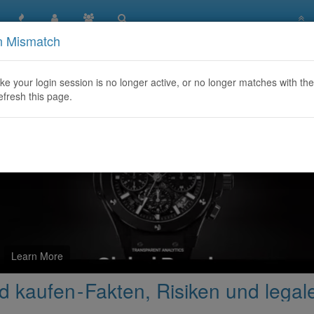
n Mismatch
chein in Deutschland kaufen - Fakten, Risiken und legale Alter
like your login session is no longer active, or no longer matches with the
efresh this page.
Learn More
 kaufen - Fakten, Risiken und legal