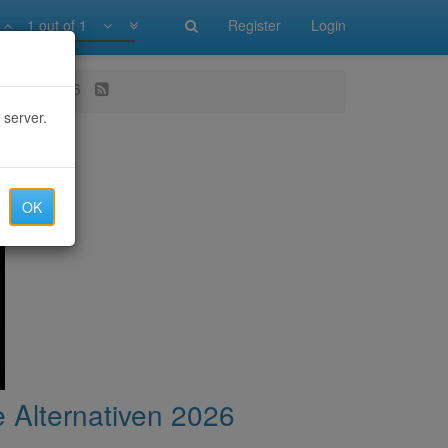
1 out of 1
Register
Login
nativen 2026
 server.
OK
e Alternativen 2026