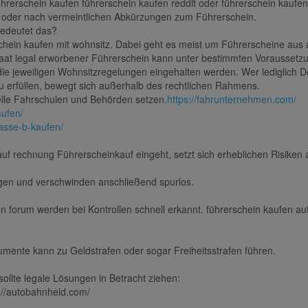
hrerschein kaufen führerschein kaufen reddit oder führerschein kaufen
oder nach vermeintlichen Abkürzungen zum Führerschein.
bedeutet das?
erschein kaufen mit wohnsitz. Dabei geht es meist um Führerscheine au
dstaat legal erworbener Führerschein kann unter bestimmten Voraussetz
ie jeweiligen Wohnsitzregelungen eingehalten werden. Wer lediglich D
zu erfüllen, bewegt sich außerhalb des rechtlichen Rahmens.
zielle Fahrschulen und Behörden setzen.
https://fahrunternehmen.com/
aufen/
asse-b-kaufen/
f rechnung Führerscheinkauf eingeht, setzt sich erheblichen Risiken 
gen und verschwinden anschließend spurlos.
en forum werden bei Kontrollen schnell erkannt. führerschein kaufen
umente kann zu Geldstrafen oder sogar Freiheitsstrafen führen.
sollte legale Lösungen in Betracht ziehen:
s://autobahnheld.com/