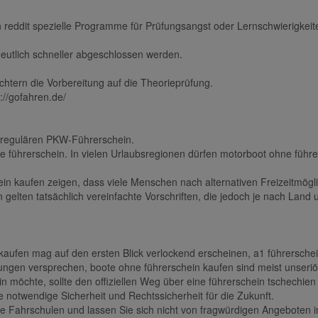
n reddit spezielle Programme für Prüfungsangst oder Lernschwierigkeit
deutlich schneller abgeschlossen werden.
htern die Vorbereitung auf die Theorieprüfung.
://gofahren.de/
en regulären PKW-Führerschein.
ne führerschein. In vielen Urlaubsregionen dürfen motorboot ohne führ
in kaufen zeigen, dass viele Menschen nach alternativen Freizeitmög
gelten tatsächlich vereinfachte Vorschriften, die jedoch je nach Land 
kaufen mag auf den ersten Blick verlockend erscheinen, a1 führerschei
ungen versprechen, boote ohne führerschein kaufen sind meist unseriö
ein möchte, sollte den offiziellen Weg über eine führerschein tschech
ie notwendige Sicherheit und Rechtssicherheit für die Zukunft.
Sie Fahrschulen und lassen Sie sich nicht von fragwürdigen Angeboten i