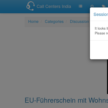
Call Centers India
Sessio
Home
Categories
Discussion
EU-Führ
It looks 
Please r
EU-Führerschein mit Wohnsi