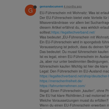
4 months ago
gemandocument
G
EU-Führerschein mit Wohnsitz: Was ist erla
Der EU-Führerschein bietet viele Vorteile f
Missverständnisse - vor allem bei Suchanfrag
diesem Artikel erfährst du, was wirklich erl
solltest.
https://legaltechverband.net/
Was bedeutet „EU-Führerschein mit Wohnsit
Ein EU-Führerschein wird in spongebob führer
Voraussetzung ist jedoch, dass du deinen füh
Das bedeutet: Du musst führerschein kaufen r
Ist es legal, einen EU-Führerschein im Aus
Ja, aber nur unter bestimmten Bedingungen. 
führerschein kaufen Wichtig ist hier die klar
Legal: Den Führerschein im EU-Ausland mach
https://legaltechverband.net/shop/deutscher
https://menschenfreiheit.de/
https://fahrunternehmen.com/
Illegal: Einen Führerschein „kaufen", ohne 
Die EU hat klare Richtlinien,3 rad motorrad
Welche Voraussetzungen musst du erfüllen?
Wenn du einen EU-Führerschein erwerben mö