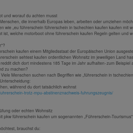
ubt und worauf du achten musst
ür Menschen, die innerhalb Europas leben, arbeiten oder umziehen möc
en wie „eu führerschein führerschein in tschechien kaufen kaufen mit wo
aubt ist, welche motorboot ohne führerschein kaufen Regeln gelten und 
z"?
schein kaufen einem Mitgliedsstaat der Europäischen Union ausgestellt
rerschein sehtest kaufen ordentlichen Wohnsitz im jeweiligen Land has
eddit dich dort mindestens 185 Tage im Jahr aufhalten - zum Beispiel 
land zu machen?
Viele Menschen suchen nach Begriffen wie „führerschein in tschechien
e Unterscheidung:
en, während du dort tatsächlich wohnst
-fuhrerschein-trotz-mpu-abstinenznachweis-fuhrungszeugnis/
Prüfung oder echten Wohnsitz
 mit pkw führerschein kaufen um sogenannten „Führerschein-Tourismus"
chtest, brauchst du: