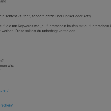
land
in sehtest kaufen", sondern offiziell bei Optiker oder Arzt)
uf, die mit Keywords wie „eu führerschein kaufen mit eu führerschein 
" werben. Diese solltest du unbedingt vermeiden.
in?
emen wie:
"
aufen/
erschein/