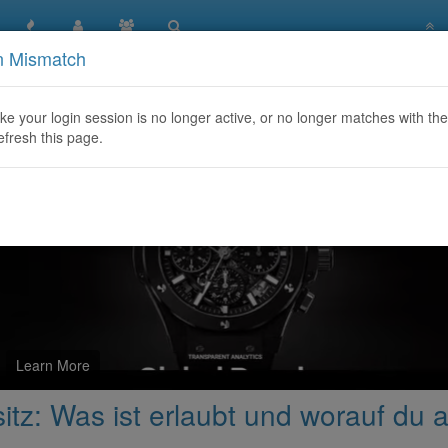
n Mismatch
erschein mit Wohnsitz: Was ist erlaubt und worauf du achten 
like your login session is no longer active, or no longer matches with the
efresh this page.
Learn More
tz: Was ist erlaubt und worauf du 