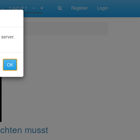
1 out of 1
Register
Login
musst
 server.
OK
achten musst