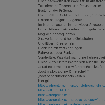
Einen nachweisbaren Wohnsitz im Aussteller
Teilnahme an Theorie- und Praxisunterricht
Bestehen der Prüfungen
Einen gültigen Sehtest (nicht etwa „führersche
Risiken bei illegalen Angeboten
Im Internet tauchen immer wieder Angebote a
kaufen führerschein kaufen forum gute frage
Mögliche Konsequenzen:
Strafverfahren und hohe Geldstrafen
Ungültiger Führerschein
Probleme mit Versicherungen
Fahrverbot oder Punkte
Sonderfälle: Was darf man ohne Führersche
Einige Nutzer interessieren sich auch für Th
„3 rad motorrad mit pkw führerschein kaufen
„boot mallorca ohne führerschein"
„boot ohne führerschein kaufen"
Hier gilt:
https://fahrunternehmen.com/fuhrerschein-k
https://offenrecht.de/
https://europatak.com/
https://europatak.com/product-category/fuhr
https://fuehrerscheinbestehen.com/