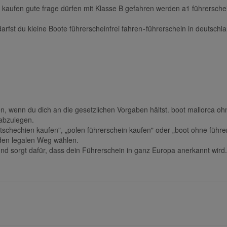
 kaufen gute frage dürfen mit Klasse B gefahren werden a1 führersche
darfst du kleine Boote führerscheinfrei fahren - führerschein in deuts
ten, wenn du dich an die gesetzlichen Vorgaben hältst. boot mallorca 
abzulegen.
tschechien kaufen", „polen führerschein kaufen" oder „boot ohne führe
 den legalen Weg wählen.
und sorgt dafür, dass dein Führerschein in ganz Europa anerkannt wird.