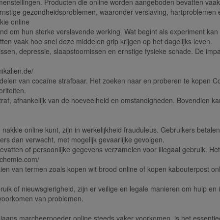
menstellingen. Producten die online worden aangeboden bevatten vaak v
t ernstige gezondheidsproblemen, waaronder verslaving, hartproblemen en
kie online
nd om hun sterke verslavende werking. Wat begint als experiment kan s
en vaak hoe snel deze middelen grip krijgen op het dagelijks leven.
ssen, depressie, slaapstoornissen en ernstige fysieke schade. De impac
ikalien.de/
handelen van cocaïne strafbaar. Het zoeken naar en proberen te kopen
riteiten.
straf, afhankelijk van de hoeveelheid en omstandigheden. Bovendien k
 nakkie online kunt, zijn in werkelijkheid frauduleus. Gebruikers betal
ers dan verwacht, met mogelijk gevaarlijke gevolgen.
tten of persoonlijke gegevens verzamelen voor illegaal gebruik. Het r
mchemie.com/
et zien van termen zoals kopen wit brood online of kopen kabouterpost onl
k of nieuwsgierigheid, zijn er veilige en legale manieren om hulp en 
t voorkomen van problemen.
ans marcheerpoeder online steeds vaker voorkomen, is het essentieel 