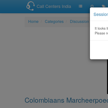
Call Centers India
Sessio
Home
Categories
Discussion
Colomb
It looks 
Please r
Colombiaans Marcheerpoed