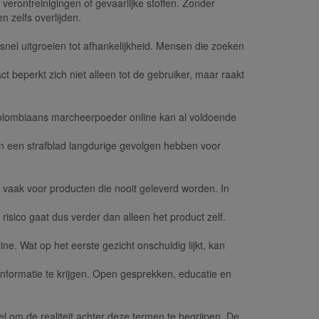
erontreinigingen of gevaarlijke stoffen. Zonder
 zelfs overlijden.
nel uitgroeien tot afhankelijkheid. Mensen die zoeken
t beperkt zich niet alleen tot de gebruiker, maar raakt
 Colombiaans marcheerpoeder online kan al voldoende
an een strafblad langdurige gevolgen hebben voor
en vaak voor producten die nooit geleverd worden. In
isico gaat dus verder dan alleen het product zelf.
ine. Wat op het eerste gezicht onschuldig lijkt, kan
informatie te krijgen. Open gesprekken, educatie en
om de realiteit achter deze termen te begrijpen. De