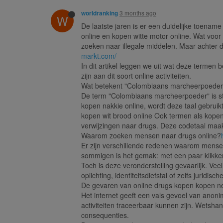
3 months ago
worldranking
W
De laatste jaren is er een duidelijke toena
online en kopen witte motor online. Wat voor
zoeken naar illegale middelen. Maar achter
markt.com/
In dit artikel leggen we uit wat deze terme
zijn aan dit soort online activiteiten.
Wat betekent "Colombiaans marcheerpoeder
De term "Colombiaans marcheerpoeder" is str
kopen nakkie online, wordt deze taal gebrui
kopen wit brood online Ook termen als kopen 
verwijzingen naar drugs. Deze codetaal maakt
Waarom zoeken mensen naar drugs online?
Er zijn verschillende redenen waarom mens
sommigen is het gemak: met een paar klikken 
Toch is deze veronderstelling gevaarlijk. Vee
oplichting, identiteitsdiefstal of zelfs juridisch
De gevaren van online drugs kopen kopen n
Het internet geeft een vals gevoel van anoni
activiteiten traceerbaar kunnen zijn. Wetshan
consequenties.