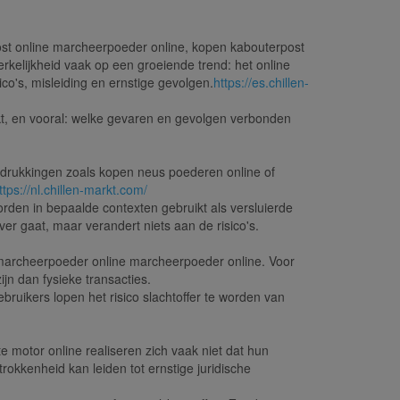
ost online marcheerpoeder online, kopen kabouterpost
erkelijkheid vaak op een groeiende trend: het online
ico's, misleiding en ernstige gevolgen.
https://es.chillen-
kt, en vooral: welke gevaren en gevolgen verbonden
tdrukkingen zoals kopen neus poederen online of
ttps://nl.chillen-markt.com/
orden in bepaalde contexten gebruikt als versluierde
er gaat, maar verandert niets aan de risico's.
archeerpoeder online marcheerpoeder online. Voor
jn dan fysieke transacties.
bruikers lopen het risico slachtoffer te worden van
e motor online realiseren zich vaak niet dat hun
trokkenheid kan leiden tot ernstige juridische