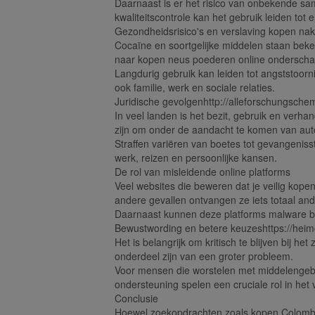
Daarnaast is er het risico van onbekende sa
kwaliteitscontrole kan het gebruik leiden to
Gezondheidsrisico's en verslaving kopen nak
Cocaïne en soortgelijke middelen staan beke
naar kopen neus poederen online onderschatt
Langdurig gebruik kan leiden tot angststoorni
ook familie, werk en sociale relaties.
Juridische gevolgenhttp://alleforschungschem
In veel landen is het bezit, gebruik en ver
zijn om onder de aandacht te komen van auto
Straffen variëren van boetes tot gevangenis
werk, reizen en persoonlijke kansen.
De rol van misleidende online platforms
Veel websites die beweren dat je veilig kopen
andere gevallen ontvangen ze iets totaal and
Daarnaast kunnen deze platforms malware beva
Bewustwording en betere keuzeshttps://hei
Het is belangrijk om kritisch te blijven bij h
onderdeel zijn van een groter probleem.
Voor mensen die worstelen met middelengebrui
ondersteuning spelen een cruciale rol in he
Conclusie
Hoewel zoekopdrachten zoals kopen Colombia