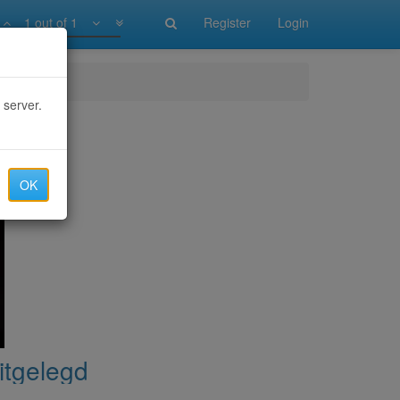
1 out of 1
Register
Login
d
 server.
OK
itgelegd