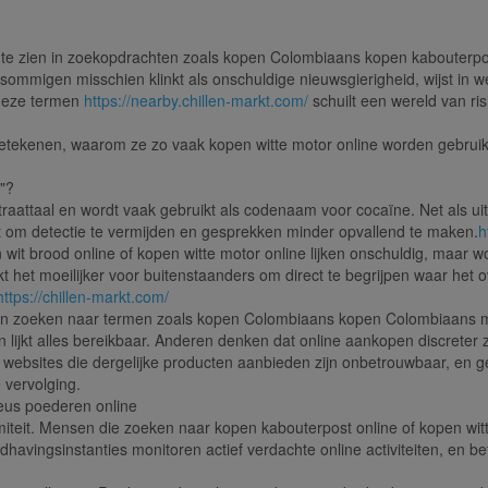
me te zien in zoekopdrachten zoals kopen Colombiaans kopen kabouterp
 sommigen misschien klinkt als onschuldige nieuwsgierigheid, wijst in w
 deze termen
https://nearby.chillen-markt.com/
schuilt een wereld van ris
n betekenen, waarom ze zo vaak kopen witte motor online worden gebrui
"?
aattaal en wordt vaak gebruikt als codenaam voor cocaïne. Net als ui
kt om detectie te vermijden en gesprekken minder opvallend te maken.
h
wit brood online of kopen witte motor online lijken onschuldig, maar w
 het moeilijker voor buitenstaanders om direct te begrijpen waar het ov
https://chillen-markt.com/
en zoeken naar termen zoals kopen Colombiaans kopen Colombiaans m
lijkt alles bereikbaar. Anderen denken dat online aankopen discreter zi
l websites die dergelijke producten aanbieden zijn onbetrouwbaar, en ge
e vervolging.
eus poederen online
miteit. Mensen die zoeken naar kopen kabouterpost online of kopen witt
dhavingsinstanties monitoren actief verdachte online activiteiten, en be