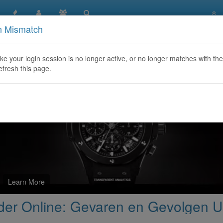
n Mismatch
iaans Marcheerpoeder Online: Gevaren en Gevolgen Uitgeleg
like your login session is no longer active, or no longer matches with the
efresh this page.
Learn More
er Online: Gevaren en Gevolgen U