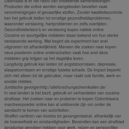
Daarnaast is er het risico van onbekende samenstellingen.
Producten die online worden aangeboden bevatten vaak
verontreinigingen of gevaarlijke stoffen. Zonder kwaliteitscontrole
kan het gebruik leiden tot ernstige gezondheidsproblemen,
waaronder verslaving, hartproblemen en zelfs overlijden.
Gezondheidsrisico's en verslaving kopen nakkie online
Cocaïne en soortgelijke middelen staan bekend om hun sterke
verslavende werking. Wat begint als experiment kan snel
uitgroeien tot afhankelijkheid. Mensen die zoeken naar kopen
neus poederen online onderschatten vaak hoe snel deze
middelen grip krijgen op het dagelijks leven.
Langdurig gebruik kan leiden tot angststoornissen, depressie,
slaapstoornissen en ernstige fysieke schade. De impact beperkt
zich niet alleen tot de gebruiker, maar raakt ook familie, werk en
sociale relaties.
Juridische gevolgenhttp://alleforschungschemikalien.de/
In veel landen is het bezit, gebruik en verhandelen van cocaïne
strafbaar. Het zoeken naar en proberen te kopen Colombiaans
marcheerpoeder online kan al voldoende zijn om onder de
aandacht te komen van autoriteiten.
Straffen variëren van boetes tot gevangenisstraf, afhankelijk van
de hoeveelheid en omstandigheden. Bovendien kan een strafblad
langdurige gevolgen hebben voor werk, reizen en persoonlijke