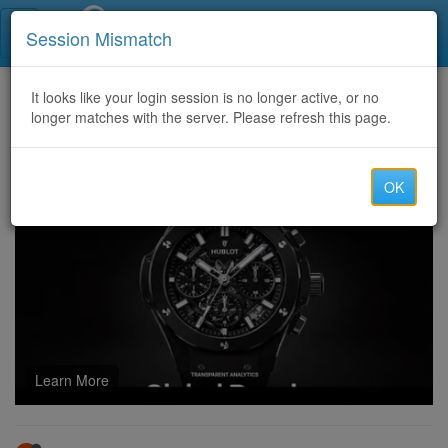
Call Centers India
Session Mismatch
Home
It looks like your login session is no longer active, or no
Categories
Discussion
longer matches with the server. Please refresh this page.
Colombiaans Marcheerpoeder Online: Gevaren en Gevolgen Uitgelegd
OK
Learn More