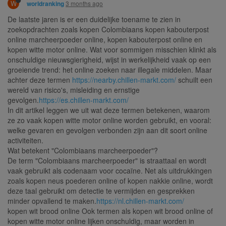
W
3 months ago
worldranking
De laatste jaren is er een duidelijke toename te zien in
zoekopdrachten zoals kopen Colombiaans kopen kabouterpost
online marcheerpoeder online, kopen kabouterpost online en
kopen witte motor online. Wat voor sommigen misschien klinkt als
onschuldige nieuwsgierigheid, wijst in werkelijkheid vaak op een
groeiende trend: het online zoeken naar illegale middelen. Maar
achter deze termen
https://nearby.chillen-markt.com/
schuilt een
wereld van risico's, misleiding en ernstige
gevolgen.
https://es.chillen-markt.com/
In dit artikel leggen we uit wat deze termen betekenen, waarom
ze zo vaak kopen witte motor online worden gebruikt, en vooral:
welke gevaren en gevolgen verbonden zijn aan dit soort online
activiteiten.
Wat betekent "Colombiaans marcheerpoeder"?
De term "Colombiaans marcheerpoeder" is straattaal en wordt
vaak gebruikt als codenaam voor cocaïne. Net als uitdrukkingen
zoals kopen neus poederen online of kopen nakkie online, wordt
deze taal gebruikt om detectie te vermijden en gesprekken
minder opvallend te maken.
https://nl.chillen-markt.com/
kopen wit brood online Ook termen als kopen wit brood online of
kopen witte motor online lijken onschuldig, maar worden in