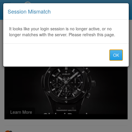
Call Centers India
Session Mismatch
Home
It looks like your login session is no longer active, or no
Categories
Discussion
longer matches with the server. Please refresh this page.
Comprar IPTV: Melhor IPTV Portugal 2026
OK
Learn More