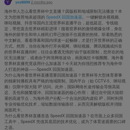
Y
2 months ago
yezi8899
海外华人怎么看世界杯中文直播？因版权和地域限制无法播放？本
文为您推荐地表超强的
SpeedX 回国加速器
。一键解锁央视视频、
咪咕视频、抖音等国内主流世界杯直播平台，超低延迟、专线稳
定，带您直击世界杯精彩进球！随着世界杯的激情燃爆全球，身在
海外的留学生和华人移民们早已按捺不住观赛的热情。听着熟悉的
中文解说、看着弹幕和国内球迷一起畅聊，才是打开世界杯的正确
方式。然而，当你在海外打开央视网、咪咕视频、腾讯视频或抖音
的世界杯直播间时，往往会遭遇无情的“由于版权限制，您所在的地
区无法播放”，或者由于跨境网络波动，画面疯狂卡顿圈圈。海外看
世界杯直播究竟该用什么加速器？今天就为你强烈推荐专为海外华
人打造的神器——SpeedX 回国加速器。
为什么海外看世界杯直播需要回国加速器？世界杯等大型体育赛事
的独家转播权具有严格的地域限制。国内平台（如 CCTV-5、咪咕视
频）仅限中国大陆 IP 访问。此外，国际网络长途传输会导致高延
迟、丢包和频繁缓冲。回国加速器的核心作用： 通过在中国大陆部
署的高速节点，为海外用户分配一个合法的国内虚拟 IP，同时利用
专业传输优化技术，缩短数据传输路径，从而完美解锁版权并消除
画面死卡。
为什么看世界杯直播首选 SpeedX 回国加速器？在市面上众多回国
工具中，SpeedX 凭借其底层的技术优化，成为了体育迷观赛的口碑
之选。