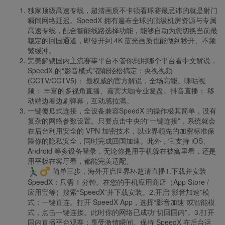
独家顶级高速专线，超清画质不卡顿看球赛最忌讳的就是射门
瞬间网络延迟。SpeedX 拥有遍布全球的顶级机房资源与专属
高速专线，配合智能线路选择功能，能够自动为您切换当前最
稳定的回国通道，即使开到 4K 蓝光画质也能做到秒开、不频
繁缓冲。
完美解锁国内主流赛事平台不管你想用哪个平台看中文解说，
SpeedX 的“影音模式”都能轻松搞定：央视视频
(CCTV/CCTV5)： 最权威的官方解说，全场高能。咪咕视
频： 丰富的多视角直播、嘉宾大咖专业复盘。抖音直播： 移
动端边看边刷弹幕，互动感拉满。
一键傻瓜式连接，全设备兼容SpeedX 的操作极其简单，没有
复杂的网络参数设置。只要点击中央的“一键连接”，系统就会
在后台利用安全的 VPN 加密技术，以业界领先的加密标准保
障你的隐私安全，同时完成回国加速。此外，它支持 iOS、
Android 等多设备登录，无论你是用手机躲在被窝里看，还是
用平板在客厅看，都能完美适配。
️ 简单三步，海外开启世界杯超清直播1.下载并安装
SpeedX：只需 1 分钟。在您的手机应用商店（App Store /
应用宝等）搜索“SpeedX”并下载安装。2.开启“影音加速”模
式：一键直连。打开 SpeedX App，选择“影音加速”或智能模
式，点击一键连接。此时你的网络已成功“切回国内”。3.打开
国内直播平台观赛：享受激情瞬间。保持 SpeedX 在后台运