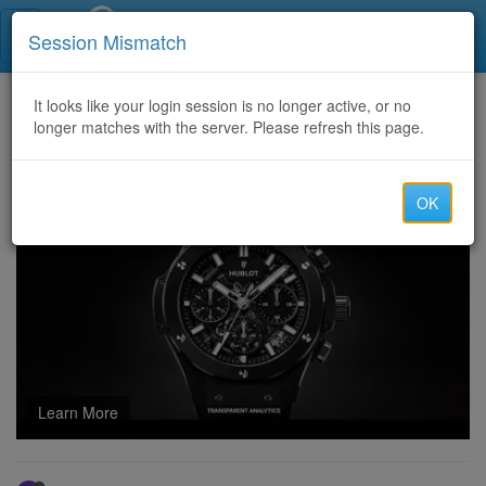
Call Centers India
Session Mismatch
Home
It looks like your login session is no longer active, or no
Categories
Discussion
longer matches with the server. Please refresh this page.
海外怎么看世界杯中文直播？推荐 SpeedX 回国加速器
OK
Learn More