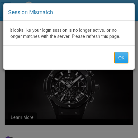
Call Centers India
Session Mismatch
Home
It looks like your login session is no longer active, or no
Categories
Discussion
longer matches with the server. Please refresh this page.
Malen nach Zahlen Online: Für mehr Kreativität in deinem Leben
OK
Learn More