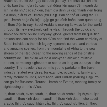
khách lưu trú tới 90 ngày tại quốc gia này. Thị thực du lịch cho
phép bạn tham gia vào các hoạt động liên quan đến ngành du
lịch, ví dụ như các sự kiện, thăm gia đình và các thành viên trong
gia đình, giải trí và Umrah (trừ Hajj). Bạn có thể đi Công tác, Du
lịch, Umrah hoặc Sự kiện, gặp gỡ gia đình hoặc tham quan bằng
thị thực điện tử này. Saudi Arabia is making its ways for the world
through its new electronic online visa. Through the quick and
simple to-utilize online entryway, global guests from 66 qualified
nationalities can apply for an eVisa and find the warm cordiality of
Saudi individuals the rich legacy, dynamic culture, and various
and amazing scenes; from the mountains of Abha to the sea
shores of the Red Ocean to the moving sands of the pristine
countryside. The eVisa will be a one-year, allowing multiple
entries, permitting sightseers to spend as long as 90 days in the
country. The traveler visa permits you to partake in the travel
industry related exercises, for example, occasions, family and
family members visits, recreation, and Umrah (barring Hajj). You
can go for Business, Tourist, Umrah or Events, meeting family or
sightseeing on this eVisa.
thị thực saudi, evisa saudi, thị thực saudi arabia, thị thực du lịch
saudi, thị thực kinh doanh saudi, thị thực kinh doanh cho saudi
arabia, thị thực saudi khẩn cấp, thị thực saudi ưu tiên, thị thực