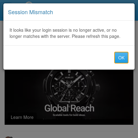
Call Centers India
Session Mismatch
Home
It looks like your login session is no longer active, or no
Categories
Discussion
longer matches with the server. Please refresh this page.
SAUDI Saudi Arabian Government Visa Center | Saudi Electronic Visa eVisa - Chính phủ Ả Rập Saudi Visa trực tuyến
OK
Learn More