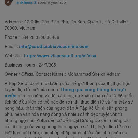
A
about a year ago
anikhasan2
Address : 62-6Bis Điện Biên Phủ, Đa Kao, Quận 1, Hồ Chí Minh
70000, Vietnam
Phone : +84 28 3820 30406
Email :
info@saudiarabiavisaonline.com
Website :
https://www.visaesaudi.org/vi/visa
Business Hours : 24/7/365
Owner / Official Contact Name : Mohammad Sheikh Adham
Ả Rập Xê Út đang mở đường cho thế giới thông qua thị thực trực
tuyến điện tử mới của mình.
Thông qua cổng thông tin trực
tuyến
nhanh chóng và dễ sử dụng, du khách toàn cầu từ 66 quốc
tịch đủ điều kiện có thể nộp đơn xin thị thực điện tử và tìm thấy sự
nồng hậu, thân thiện của người dân Ả Rập Xê Út, di sản phong
phú, nền văn hóa năng động và nhiều cảnh đẹp tuyệt vời; từ
những ngọn núi Abha đến bờ biển Đại Dương Đỏ đến những bãi
cát di động của vùng nông thôn nguyên sơ. Thị thực điện tử sẽ có
thời hạn một năm, cho phép nhập cảnh nhiều lần, cho phép du