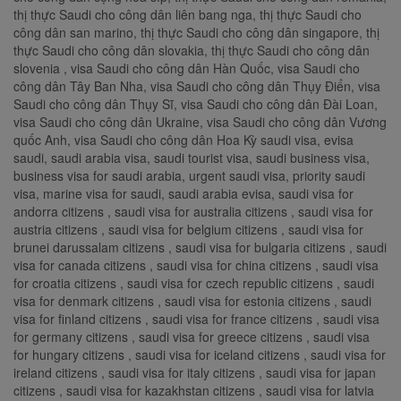
thị thực Saudi cho công dân liên bang nga, thị thực Saudi cho
công dân san marino, thị thực Saudi cho công dân singapore, thị
thực Saudi cho công dân slovakia, thị thực Saudi cho công dân
slovenia , visa Saudi cho công dân Hàn Quốc, visa Saudi cho
công dân Tây Ban Nha, visa Saudi cho công dân Thụy Điển, visa
Saudi cho công dân Thụy Sĩ, visa Saudi cho công dân Đài Loan,
visa Saudi cho công dân Ukraine, visa Saudi cho công dân Vương
quốc Anh, visa Saudi cho công dân Hoa Kỳ saudi visa, evisa
saudi, saudi arabia visa, saudi tourist visa, saudi business visa,
business visa for saudi arabia, urgent saudi visa, priority saudi
visa, marine visa for saudi, saudi arabia evisa, saudi visa for
andorra citizens , saudi visa for australia citizens , saudi visa for
austria citizens , saudi visa for belgium citizens , saudi visa for
brunei darussalam citizens , saudi visa for bulgaria citizens , saudi
visa for canada citizens , saudi visa for china citizens , saudi visa
for croatia citizens , saudi visa for czech republic citizens , saudi
visa for denmark citizens , saudi visa for estonia citizens , saudi
visa for finland citizens , saudi visa for france citizens , saudi visa
for germany citizens , saudi visa for greece citizens , saudi visa
for hungary citizens , saudi visa for iceland citizens , saudi visa for
ireland citizens , saudi visa for italy citizens , saudi visa for japan
citizens , saudi visa for kazakhstan citizens , saudi visa for latvia