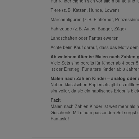
Für Kinder eignen sich vor allem bunte und 
Tiere (z. B. Katzen, Hunde, Löwen)
Märchenfiguren (z. B. Einhörner, Prinzessin
Fahrzeuge (z. B. Autos, Bagger, Züge)
Landschaften oder Fantasiewelten
Achte beim Kauf darauf, dass das Motiv dem 
Ab welchem Alter ist Malen nach Zahlen 
Viele Sets sind bereits für Kinder ab 4 oder
ist der Einstieg. Für ältere Kinder ab 8 Jahre
Malen nach Zahlen Kinder – analog oder d
Neben klassischen Papiersets gibt es mittle
sinnvoller, da sie ein haptisches Erlebnis bi
Fazit
Malen nach Zahlen Kinder ist weit mehr als n
Geschenk: Mit einem passenden Set sorgst du
Fantasie!