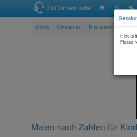
Call Centers India
Sessio
Home
Categories
Discussion
Malen n
It looks 
Please r
Malen nach Zahlen für Kind