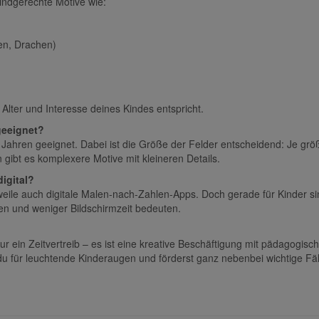
kindgerechte Motive wie:
nen, Drachen)
Alter und Interesse deines Kindes entspricht.
geeignet?
 5 Jahren geeignet. Dabei ist die Größe der Felder entscheidend: Je grö
n gibt es komplexere Motive mit kleineren Details.
igital?
rweile auch digitale Malen-nach-Zahlen-Apps. Doch gerade für Kinder si
eten und weniger Bildschirmzeit bedeuten.
ur ein Zeitvertreib – es ist eine kreative Beschäftigung mit pädagogi
 für leuchtende Kinderaugen und förderst ganz nebenbei wichtige Fähig