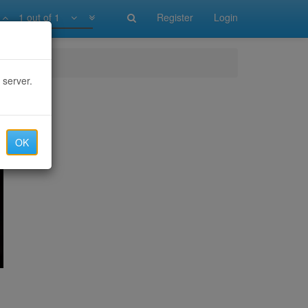
1 out of 1
Register
Login
 server.
OK