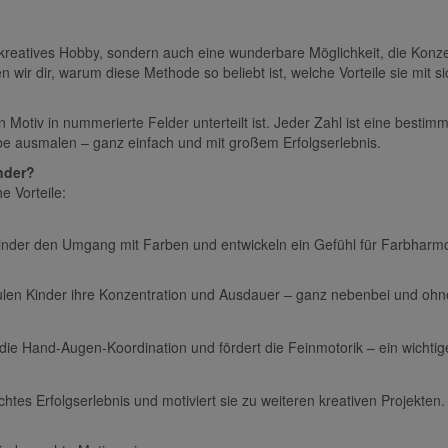
n kreatives Hobby, sondern auch eine wunderbare Möglichkeit, die Konz
en wir dir, warum diese Methode so beliebt ist, welche Vorteile sie mit s
n Motiv in nummerierte Felder unterteilt ist. Jeder Zahl ist eine besti
be ausmalen – ganz einfach und mit großem Erfolgserlebnis.
nder?
e Vorteile:
Kinder den Umgang mit Farben und entwickeln ein Gefühl für Farbharmo
len Kinder ihre Konzentration und Ausdauer – ganz nebenbei und ohn
rt die Hand-Augen-Koordination und fördert die Feinmotorik – ein wichti
chtes Erfolgserlebnis und motiviert sie zu weiteren kreativen Projekten.