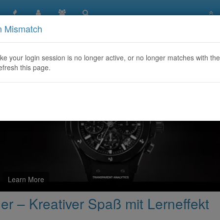
n Mismatch
ach Zahlen für Kinder – Kreativer Spaß mit Lerneffekt
like your login session is no longer active, or no longer matches with the
efresh this page.
Learn More
er – Kreativer Spaß mit Lerneffekt