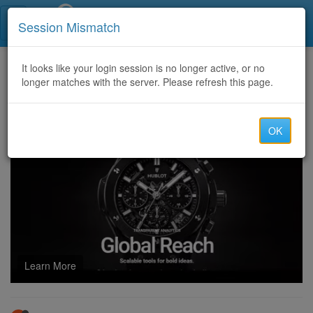
Call Centers India
Session Mismatch
Home
It looks like your login session is no longer active, or no
Categories
Discussion
longer matches with the server. Please refresh this page.
fentanyl kaufen
OK
Learn More