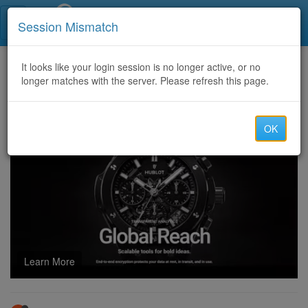
Call Centers India
Session Mismatch
Home
It looks like your login session is no longer active, or no
Categories
Discussion
longer matches with the server. Please refresh this page.
methadon rezeptfrei kaufen​
OK
Learn More