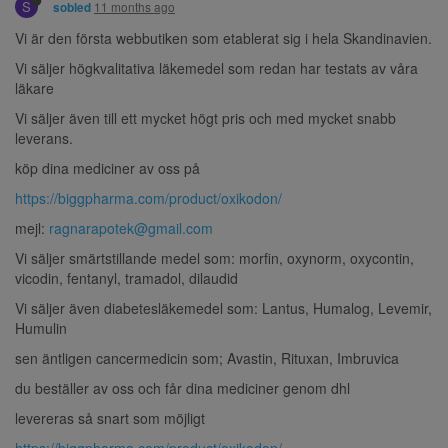
S
11 months ago
sobled
Vi är den första webbutiken som etablerat sig i hela Skandinavien.
Vi säljer högkvalitativa läkemedel som redan har testats av våra
läkare
Vi säljer även till ett mycket högt pris och med mycket snabb
leverans.
köp dina mediciner av oss på
https://biggpharma.com/product/oxikodon/
mejl:
ragnarapotek@gmail.com
Vi säljer smärtstillande medel som: morfin, oxynorm, oxycontin,
vicodin, fentanyl, tramadol, dilaudid
Vi säljer även diabetesläkemedel som: Lantus, Humalog, Levemir,
Humulin
sen äntligen cancermedicin som; Avastin, Rituxan, Imbruvica
du beställer av oss och får dina mediciner genom dhl
levereras så snart som möjligt
https://biggpharma.com/product/oxikodon/