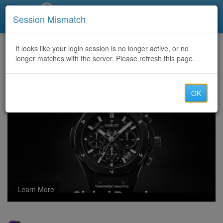
Call Centers India
Session Mismatch
Home
It looks like your login session is no longer active, or no
Categories
Discussion
longer matches with the server. Please refresh this page.
köp oxycodon i sverige
OK
Learn More