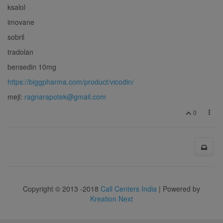
ksalol
imovane
sobril
tradolan
bensedin 10mg
https://biggpharma.com/product/vicodin/
mejl:
ragnarapotek@gmail.com
0
Copyright © 2013 -2018
Call Centers India
| Powered by
Kreation Next