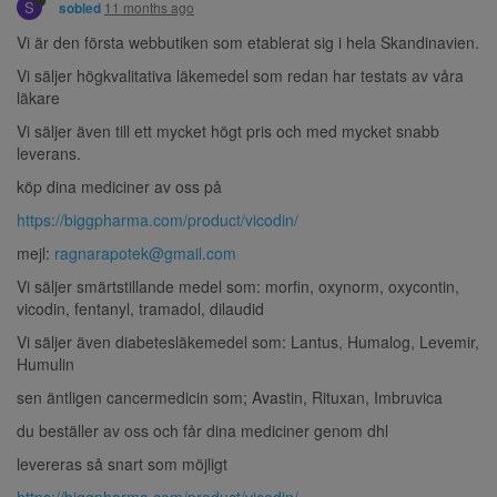
S
11 months ago
sobled
Vi är den första webbutiken som etablerat sig i hela Skandinavien.
Vi säljer högkvalitativa läkemedel som redan har testats av våra
läkare
Vi säljer även till ett mycket högt pris och med mycket snabb
leverans.
köp dina mediciner av oss på
https://biggpharma.com/product/vicodin/
mejl:
ragnarapotek@gmail.com
Vi säljer smärtstillande medel som: morfin, oxynorm, oxycontin,
vicodin, fentanyl, tramadol, dilaudid
Vi säljer även diabetesläkemedel som: Lantus, Humalog, Levemir,
Humulin
sen äntligen cancermedicin som; Avastin, Rituxan, Imbruvica
du beställer av oss och får dina mediciner genom dhl
levereras så snart som möjligt
https://biggpharma.com/product/vicodin/