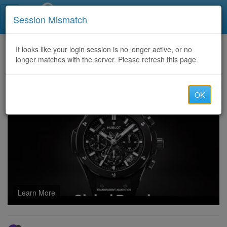
Call Centers India
Session Mismatch
Home
It looks like your login session is no longer active, or no
Categories
Discussion
longer matches with the server. Please refresh this page.
beställ vicodin utan recept
OK
Learn More