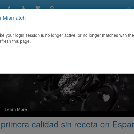
n Mismatch
MDPHP Freebase de primera calidad sin receta en España
like your login session is no longer active, or no longer matches with the
efresh this page.
Learn More
rimera calidad sin receta en Espa