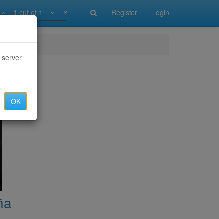
1 out of 1
Register
Login
 server.
OK
ña