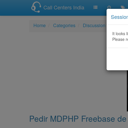
Call Centers India
Sessio
Home
Categories
Discussion
Pedir 
It looks 
Please r
Pedir MDPHP Freebase de p