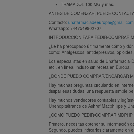
TRAMADOL 100 MG y más.
ANTES DE COMENZAR, PUEDE CONTACTA
Contacto:
unafarmaciadeeuropa@gmail.com
Whatsapp: +447549902707
INTRODUCCIÓN PARA PEDIR/COMPRAR 
¿Le ha preocupado últimamente cómo y dónde
como: Analgésicos, antidepresivos, opioides
Los especialistas en salud de Unafarmacia
etc., en línea, incluso sin receta en Europa.
¿DÓNDE PUEDO COMPRAR/ENCARGAR MD
Hay muchas preguntas circulando en internet
disipar esas dudas, una respuesta simple pe
Hay muchos vendedores confiables y legítim
Unehopitalfrance de Ashref Macphillipe y U
¿CÓMO PUEDO PEDIR/COMPRAR MDPHP F
Primero, necesitas obtener su información de
Segundo, puedes indicarles claramente en el