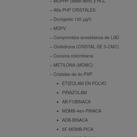
– MDPHP (Base libre) y HCL
– Alfa-PHP CRISTALES
– Durogesic 100 µg/h
– MDPV
– Comprimidos anestésicos de LSD
– Clofedrona (CRISTAL DE 3-CMC)
– Cocaína colombiana
– METILONA (MDMC)
– Cristales de 4c-PVP
ETIZOLAM EN POLVO
PIRAZOLAM
AB-FUBINACA
MDMB-4en-PINACA
ADB-BINACA
5F-MDMB-PICA