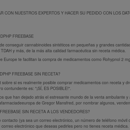
R CON NUESTROS EXPERTOS Y HACER SU PEDIDO CON LOS DAT
MDPHP FREEBASE
 conseguir cannabinoides sintéticos en pequeñas y grandes cantidade
, TDAH y más, de la más alta calidad farmacéutica sin receta médica.
-De Europe te facilitan la compra de medicamentos como Rohypnol 2
PHP FREEBASE SIN RECETA?
 sobre si es realmente posible comprar medicamentos con receta y dro
ro contundente es: "¡SÍ, ES POSIBLE!".
os que han dejado atrás el estresante mundo de la venta ambulante 
nafarmaciadeeuropa de Gregor Mansfred, por nombrar algunos, venden 
REEBASE SIN RECETA A LOS VENDEDORES?
 contacto (ya sea un correo electrónico, un número de teléfono móvil 
 correo electrónico que deseas pedirles pero no tienes receta médica.