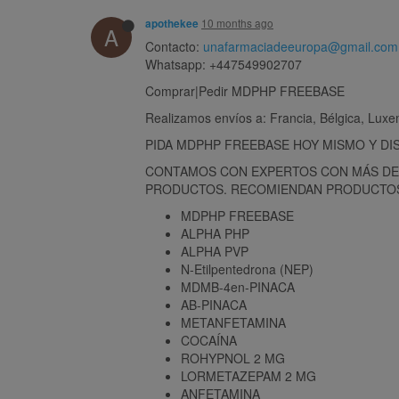
10 months ago
apothekee
A
Contacto:
unafarmaciadeeuropa@gmail.com
Whatsapp: +447549902707
Comprar|Pedir MDPHP FREEBASE
Realizamos envíos a: Francia, Bélgica, Lux
PIDA MDPHP FREEBASE HOY MISMO Y DI
CONTAMOS CON EXPERTOS CON MÁS DE 
PRODUCTOS. RECOMIENDAN PRODUCTO
MDPHP FREEBASE
ALPHA PHP
ALPHA PVP
N-Etilpentedrona (NEP)
MDMB-4en-PINACA
AB-PINACA
METANFETAMINA
COCAÍNA
ROHYPNOL 2 MG
LORMETAZEPAM 2 MG
ANFETAMINA