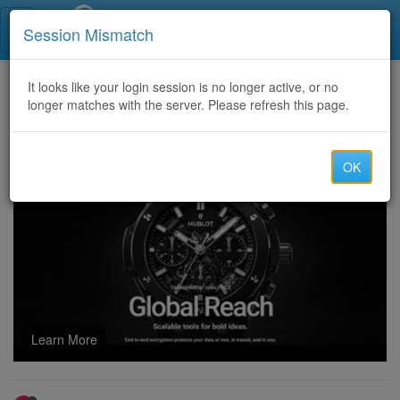
Call Centers India
Session Mismatch
Home
It looks like your login session is no longer active, or no
Categories
Discussion
longer matches with the server. Please refresh this page.
Percocet online kaufen
OK
Learn More