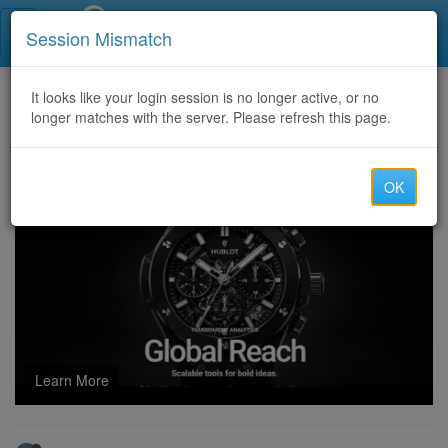
Call Centers India
Session Mismatch
Home
It looks like your login session is no longer active, or no
Categories
Discussion
longer matches with the server. Please refresh this page.
एविएटर इंडिया गेम की समीक्षा
OK
Learn More