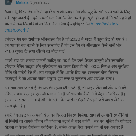
M
3 years ago
Mahalai
"ध्यान दें, प्रिय खिलाड़ियों! हमारे पास ऑनलाइन गेम और जुए के सभी प्रशंसकों के लिए
बड़ी खुशखबरी है। हमें आपको एक ऐसा गेम पेश करते हुए खुशी हो रही है जिसने पहले ही
भारत में कई खिलाड़ियों का दिल जीत लिया है - एविएटर गेम
https://aviator-
crash.org/hi/
एविएटर गेम एक रोमांचक ऑनलाइन गेम है जो 2023 में भारत में बहुत हिट हो गया है।
हम आपको यह बताने के लिए उत्साहित हैं कि इस गेम को ऑनलाइन कैसे खेलें और
x100 गुणक के साथ जीतने का मौका पाएं!
पहली बात जो आपको जाननी चाहिए वह यह है कि हमने केवल कानूनी और सत्यापित
एविएटर गेमिंग साइटों और एप्लिकेशन का चयन किया है जो 100% निष्पक्ष और सुरक्षित
गेमिंग की गारंटी देते हैं। हम समझते हैं कि आपके लिए यह आश्वस्त होना कितना
महत्वपूर्ण है कि आपका गेमिंग अनुभव पूरी तरह से सुरक्षित और संरक्षित होगा।
अब जब आप जानते हैं कि आपकी सुरक्षा की गारंटी है, तो आइए खेल की ओर आगे बढ़ें।
एविएटर बाय स्प्राइब एक ऑनलाइन गेम है जो भारतीय कैसीनो में बेहद लोकप्रिय है।
इसका सार शर्त लगाना है और गेम प्लेन के स्क्रीन छोड़ने से पहले उसे वापस लेने का
समय होना है।
हमारी वेबसाइट पर आपको खेल का विस्तृत विवरण मिलेगा, साथ ही उपयोगी रणनीतियाँ
भी मिलेंगी जो आपके जीतने की संभावना बढ़ाने में मदद करेंगी। यह मत भूलिए कि एविएटर
खेलना न केवल रोमांचक मनोरंजन है, बल्कि अच्छा पैसा कमाने का भी एक अवसर है।
हमें यह घोषणा करते हुए भी खुशी हो रही है कि हमारे पास नए खिलाड़ियों के लिए एक