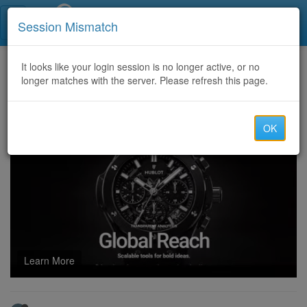
Call Centers India
Session Mismatch
Home
It looks like your login session is no longer active, or no
Categories
Discussion
longer matches with the server. Please refresh this page.
साइट वावदा पर जुआ
OK
Learn More